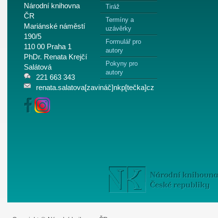
Národní knihovna
Tiráž
ČR
Termíny a
Mariánské náměstí
uzávěrky
190/5
Formulář pro
110 00 Praha 1
autory
PhDr. Renata Krejčí
Pokyny pro
Salátová
autory
221 663 343
renata.salatova[zavináč]nkp[tečka]cz