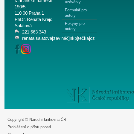
Mariánské náměstí
uzávěrky
190/5
Formulář pro
110 00 Praha 1
autory
PhDr. Renata Krejčí
Pokyny pro
Salátová
autory
221 663 343
renata.salatova[zavináč]nkp[tečka]cz
Copyright © Národní knihovna ČR
Prohlášení o přístupnosti