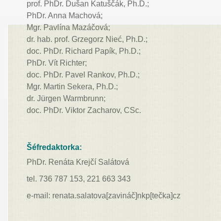
prof. PhDr. Dušan Katuščák, Ph.D.;
PhDr. Anna Machová;
Mgr. Pavlína Mazáčová;
dr. hab. prof. Grzegorz Nieć,
Ph.D.;
doc. PhDr. Richard Papík, Ph.D.;
PhDr. Vít Richter;
doc. PhDr. Pavel Rankov, Ph.D.;
Mgr. Martin Sekera, Ph.D.;
dr. Jürgen Warmbrunn;
doc. PhDr. Viktor Zacharov, CSc.
Šéfredaktorka:
PhDr. Renáta Krejčí Salátová
tel. 736 787 153, 221 663 343
e-mail: renata.salatova[zavináč]nkp[tečka]cz