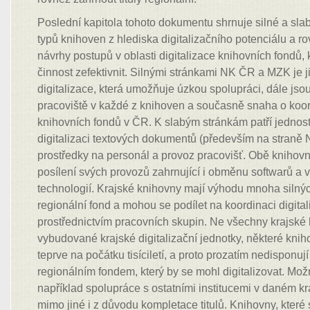
Poslední kapitola tohoto dokumentu shrnuje silné a slab
typů knihoven z hlediska digitalizačního potenciálu a r
návrhy postupů v oblasti digitalizace knihovních fondů, 
činnost zefektivnit. Silnými stránkami NK ČR a MZK je 
digitalizace, která umožňuje úzkou spolupráci, dále jsou 
pracoviště v každé z knihoven a současně snaha o koord
knihovních fondů v ČR. K slabým stránkám patří jednos
digitalizaci textových dokumentů (především na straně
prostředky na personál a provoz pracovišť. Obě knihovn
posílení svých provozů zahrnující i obměnu softwarů a v
technologií. Krajské knihovny mají výhodu mnoha silnýc
regionální fond a mohou se podílet na koordinaci digita
prostřednictvím pracovních skupin. Ne všechny krajské 
vybudované krajské digitalizační jednotky, některé knih
teprve na počátku tisíciletí, a proto prozatím nedisponuj
regionálním fondem, který by se mohl digitalizovat. Mo
například spolupráce s ostatními institucemi v daném kraj
mimo jiné i z důvodu kompletace titulů. Knihovny, které