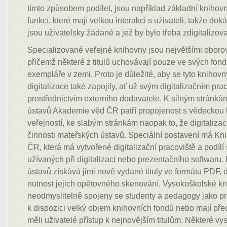
tímto způsobem podílet, jsou například základní knihov
funkcí, které mají velkou interakci s uživateli, takže dokáž
jsou uživatelsky žádané a jež by bylo třeba zdigitalizova
Specializované veřejné knihovny jsou největšími obor
přičemž některé z titulů uchovávají pouze ve svých fond
exempláře v zemi. Proto je důležité, aby se tyto knihov
digitalizace také zapojily, ať už svým digitalizačním pr
prostřednictvím externího dodavatele. K silným stránká
ústavů Akademie věd ČR patří propojenost s vědeckou
veřejností, ke slabým stránkám naopak to, že digitalizac
činnosti mateřských ústavů. Speciální postavení má K
ČR, která má vytvořené digitalizační pracoviště a podílí 
užívaných při digitalizaci nebo prezentačního softwaru.
ústavů získává jimi nově vydané tituly ve formátu PDF,
nutnost jejich opětovného skenování. Vysokoškolské kn
neodmyslitelně spojeny se studenty a pedagogy jako pri
k dispozici velký objem knihovních fondů nebo mají pře
měli uživatelé přístup k nejnovějším titulům. Některé v