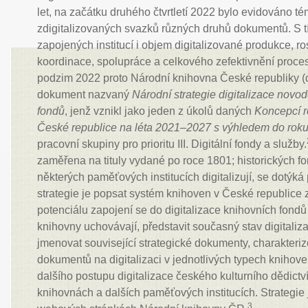
let, na začátku druhého čtvrtletí 2022 bylo evidováno t
zdigitalizovaných svazků různých druhů dokumentů. S tí
zapojených institucí i objem digitalizované produkce, ro
koordinace, spolupráce a celkového zefektivnění proce
podzim 2022 proto Národní knihovna České republiky (
dokument nazvaný
Národní strategie digitalizace novo
fondů
, jenž vznikl jako jeden z úkolů daných
Koncepcí r
České republice na léta 2021–2027 s výhledem do rok
pracovní skupiny pro prioritu III. Digitální fondy a služby.
zaměřena na tituly vydané po roce 1801; historických fo
některých paměťových institucích digitalizují, se dotýk
strategie je popsat systém knihoven v České republice z
potenciálu zapojení se do digitalizace knihovních fondů
knihovny uchovávají, představit současný stav digitaliz
jmenovat související strategické dokumenty, charakteri
dokumentů na digitalizaci v jednotlivých typech knihov
dalšího postupu digitalizace českého kulturního dědictv
knihovnách a dalších paměťových institucích. Strategie
3