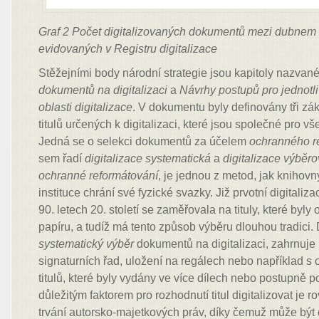
Graf 2 Počet digitalizovaných dokumentů mezi dubnem
evidovaných v Registru digitalizace
Stěžejními body národní strategie jsou kapitoly nazvan
dokumentů na digitalizaci
a
Návrhy postupů pro jednotli
oblasti digitalizace
. V dokumentu byly definovány tři zá
titulů určených k digitalizaci, které jsou společné pro v
Jedná se o selekci dokumentů za účelem
ochranného r
sem řadí
digitalizace systematická
a
digitalizace výběr
ochranné reformátování
, je jednou z metod, jak knihov
instituce chrání své fyzické svazky. Již prvotní digitaliz
90. letech 20. století se zaměřovala na tituly, které byl
papíru, a tudíž má tento způsob výběru dlouhou tradici
systematický výběr
dokumentů na digitalizaci, zahrnuje 
signaturních řad, uložení na regálech nebo například 
titulů, které byly vydány ve více dílech nebo postupně p
důležitým faktorem pro rozhodnutí titul digitalizovat je 
trvání autorsko-majetkových práv, díky čemuž může být