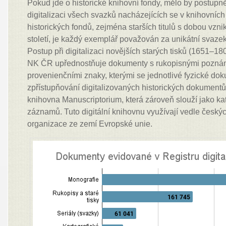
Pokud jde o historické knihovní fondy, mělo by postupně
digitalizaci všech svazků nacházejících se v knihovních
historických fondů, zejména starších titulů s dobou vzni
století, je každý exemplář považován za unikátní svazek 
Postup při digitalizaci novějších starých tisků (1651–180
NK ČR upřednostňuje dokumenty s rukopisnými pozná
provenienčními znaky, kterými se jednotlivé fyzické dok
zpřístupňování digitalizovaných historických dokumentů 
knihovna Manuscriptorium, která zároveň slouží jako kat
záznamů. Tuto digitální knihovnu využívají vedle českýc
organizace ze zemí Evropské unie.