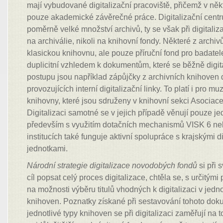
mají vybudované digitalizační pracoviště, přičemž v někt
pouze akademické závěrečné práce. Digitalizační centr
poměrně velké množství archivů, ty se však při digitali
na archiválie, nikoli na knihovní fondy. Některé z arch
klasickou knihovnu, ale pouze příruční fond pro badatel
duplicitní vzhledem k dokumentům, které se běžně digita
postupu jsou například zápůjčky z archivních knihoven
provozujících interní digitalizační linky. To platí i pro muz
knihovny, které jsou sdruženy v knihovní sekci Asociace
Digitalizaci samotné se v jejich případě věnují pouze jedn
především s využitím dotačních mechanismů VISK 6 ne
institucích také funguje aktivní spolupráce s krajskými d
jednotkami.
Národní strategie digitalizace novodobých fondů
si při 
cíl popsat celý proces digitalizace, chtěla se, s určitými
na možnosti výběru titulů vhodných k digitalizaci v jedn
knihoven. Poznatky získané při sestavování tohoto dok
jednotlivé typy knihoven se při digitalizaci zaměřují na t