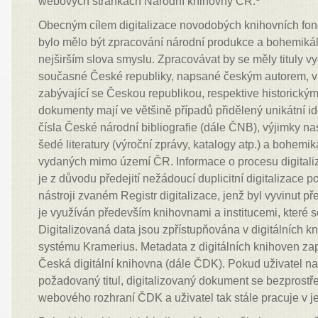
webových stránkách Národní knihovny ČR.
Obecným cílem digitalizace novodobých knihovních fon
bylo mělo být zpracování národní produkce a bohemiká
nejširším slova smyslu. Zpracovávat by se měly tituly 
současné České republiky, napsané českým autorem, 
zabývající se Českou republikou, respektive historický
dokumenty mají ve většině případů přidělený unikátní id
čísla České národní bibliografie (dále ČNB), výjimky nas
šedé literatury (výroční zprávy, katalogy atp.) a bohem
vydaných mimo území ČR. Informace o procesu digitali
je z důvodu předejití nežádoucí duplicitní digitalizace
nástroji zvaném Registr digitalizace, jenž byl vyvinut př
je využíván především knihovnami a institucemi, které so
Digitalizovaná data jsou zpřístupňována v digitálních kn
systému Kramerius. Metadata z digitálních knihoven zapo
Česká digitální knihovna (dále ČDK). Pokud uživatel 
požadovaný titul, digitalizovaný dokument se bezprost
webového rozhraní ČDK a uživatel tak stále pracuje v j