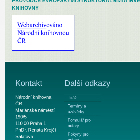
PRŮVODCE EVROPSKÝMI STRUKTURÁLNÍMI A INVE
KNIHOVNY
Kontakt
Další odkazy
Národní knihovna
Tiráž
ČR
Termíny a
Mariánské náměstí
uzávěrky
190/5
Formulář pro
110 00 Praha 1
autory
PhDr. Renata Krejčí
Pokyny pro
Salátová
autory