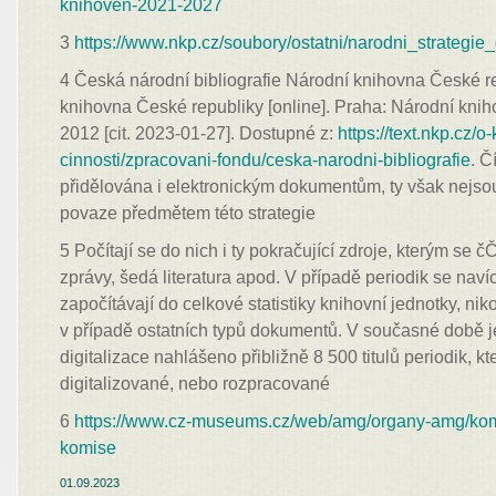
knihoven-2021-2027
3
https://www.nkp.cz/soubory/ostatni/narodni_strategie_
4 Česká národní bibliografie Národní knihovna České r
knihovna České republiky [online]. Praha: Národní kni
2012 [cit. 2023-01-27]. Dostupné z:
https://text.nkp.cz/
cinnosti/zpracovani-fondu/ceska-narodni-bibliografie
. Č
přidělována i elektronickým dokumentům, ty však nejs
povaze předmětem této strategie
5 Počítají se do nich i ty pokračující zdroje, kterým se
zprávy, šedá literatura apod. V případě periodik se navíc
započítávají do celkové statistiky knihovní jednotky, nikoli
v případě ostatních typů dokumentů. V současné době j
digitalizace nahlášeno přibližně 8 500 titulů periodik, 
digitalizované, nebo rozpracované
6
https://www.cz-museums.cz/web/amg/organy-amg/kom
komise
01.09.2023