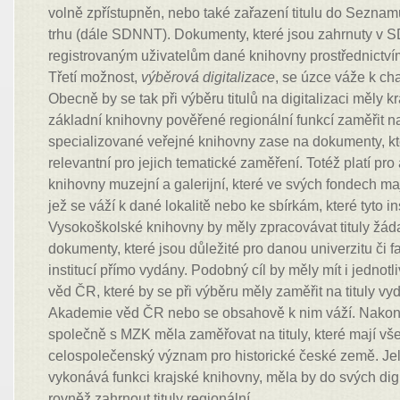
volně zpřístupněn, nebo také zařazení titulu do Sezna
trhu (dále SDNNT). Dokumenty, které jsou zahrnuty v S
registrovaným uživatelům dané knihovny prostřednictví
Třetí možnost,
výběrová digitalizace
, se úzce váže k ch
Obecně by se tak při výběru titulů na digitalizaci měly k
základní knihovny pověřené regionální funkcí zaměřit na 
specializované veřejné knihovny zase na dokumenty, 
relevantní pro jejich tematické zaměření. Totéž platí pro
knihovny muzejní a galerijní, které ve svých fondech mají
jež se váží k dané lokalitě nebo ke sbírkám, které tyto i
Vysokoškolské knihovny by měly zpracovávat tituly žád
dokumenty, které jsou důležité pro danou univerzitu či f
institucí přímo vydány. Podobný cíl by měly mít i jedno
věd ČR, které by se při výběru měly zaměřit na tituly vy
Akademie věd ČR nebo se obsahově k nim váží. Nako
společně s MZK měla zaměřovat na tituly, které mají v
celospolečenský význam pro historické české země. Je
vykonává funkci krajské knihovny, měla by do svých dig
rovněž zahrnout tituly regionální.