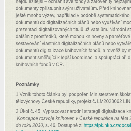
nejdůležitější – ochránit své fondy a zároveň ty nejzají
dokumenty zpřístupnit svým uživatelům. Před knihovna
ještě mnoho výzev, například v podobě systematického
dokumentů do digitalizačních plánů nebo využívání mode
prezentaci digitalizovaných titulů uživatelům. Národní s
dalším z prostředků, které mohou knihovny a paměťové in
sestavování vlastních digitalizačních plánů nebo vytvář
dokumentů digitalizace knihovních fondů, a rovněž by mě
dokument směřující k lepší koordinaci a spolupráci při 
knihovních fondů v ČR.
Poznámky
1 Vznik tohoto článku byl podpořen Ministerstvem škols
tělovýchovy České republiky, projekt č. LM2023062 
2 Úkol č. 45, Vypracovat národní strategii digitalizace k
Koncepce rozvoje knihoven v České republice na lét
do roku 2030
, s. 46. Dostupné z:
https://ipk.nkp.cz/doc