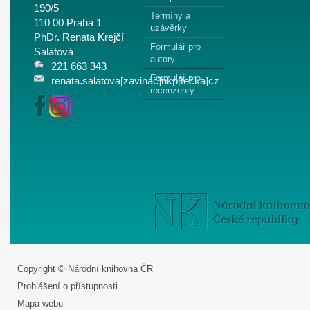
190/5
Termíny a
110 00 Praha 1
uzávěrky
PhDr. Renata Krejčí
Formulář pro
Salátová
autory
221 663 343
Formulář pro
renata.salatova[zavináč]nkp[tečka]cz
recenzenty
Copyright © Národní knihovna ČR
Prohlášení o přístupnosti
Mapa webu