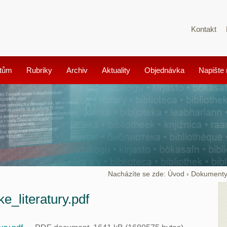
Kontakt
tům
Rubriky
Archiv
Aktuality
Objednávka
Napište
Nacházíte se zde:
Úvod
›
Dokument
e_literatury.pdf