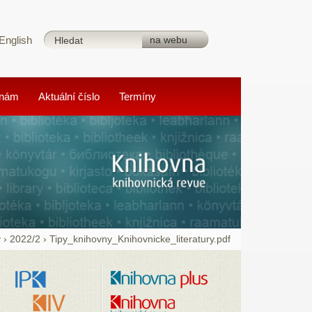
English
 nám
Aktuální číslo
Termíny
y
›
2022/2
›
Tipy_knihovny_Knihovnicke_literatury.pdf