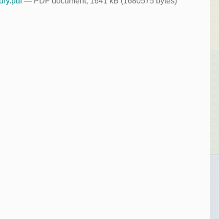
ury.pdf
— PDF document, 1641 kB (1680575 bytes)