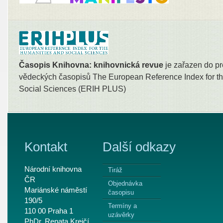
Časopis Knihovna: knihovnická revue
je zařazen do pr
vědeckých časopisů The European Reference Index for th
Social Sciences (ERIH PLUS)
Kontakt
Další odkazy
Národní knihovna
Tiráž
ČR
Objednávka
Mariánské náměstí
časopisu
190/5
Termíny a
110 00 Praha 1
uzávěrky
PhDr. Renata Krejčí