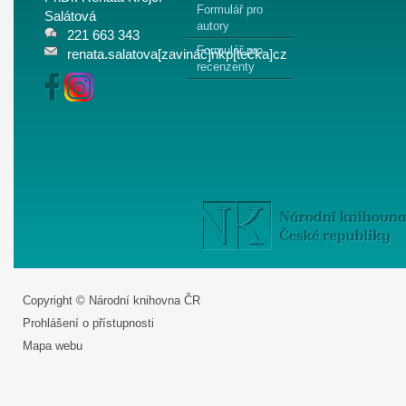
Formulář pro
Salátová
autory
221 663 343
Formulář pro
renata.salatova[zavináč]nkp[tečka]cz
recenzenty
Copyright © Národní knihovna ČR
Prohlášení o přístupnosti
Mapa webu