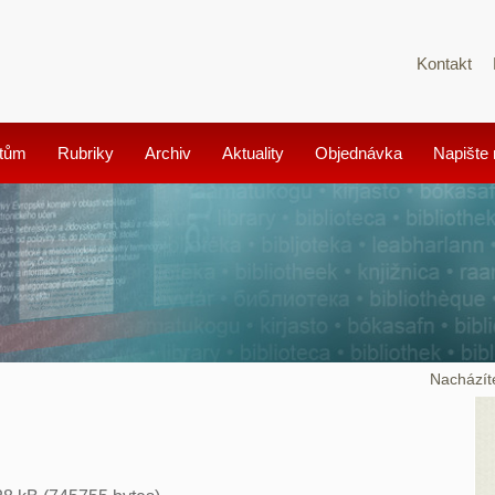
Kontakt
tům
Rubriky
Archiv
Aktuality
Objednávka
Napište
Nacházít