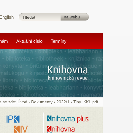
English
 nám
Aktuální číslo
Termíny
e se zde:
Úvod
›
Dokumenty
›
2022/1
›
Tipy_KKL.pdf